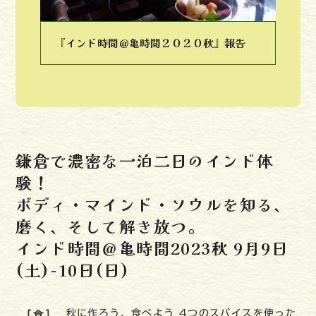
slide
slide
『インド時間＠亀時間２０２０秋』報告
ンド
イ
鎌倉で濃密な一泊二日のインド体
験！
ボディ・マインド・ソウルを知る、
磨く、そして解き放つ。
インド時間＠亀時間2023秋 9月9日
(土)-10日(日)
秋に作ろう、食べよう 4つのスパイスを使った
［食］