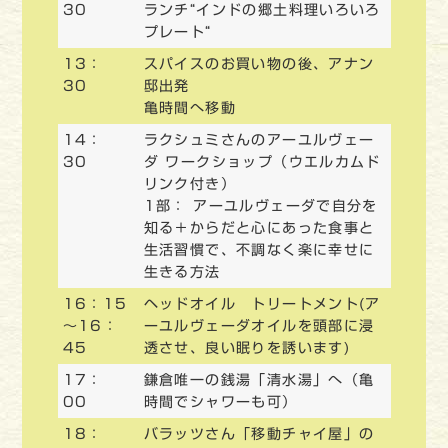
30
ランチ“インドの郷土料理いろいろ
プレート“
13：
スパイスのお買い物の後、アナン
30
邸出発
亀時間へ移動
14：
ラクシュミさんのアーユルヴェー
30
ダ ワークショップ（ウエルカムド
リンク付き）
1部： アーユルヴェーダで自分を
知る＋からだと心にあった食事と
生活習慣で、不調なく楽に幸せに
生きる方法
16：15
ヘッドオイル トリートメント(ア
～16：
ーユルヴェーダオイルを頭部に浸
45
透させ、良い眠りを誘います)
17：
鎌倉唯一の銭湯「清水湯」へ（亀
00
時間でシャワーも可）
18：
バラッツさん「移動チャイ屋」の