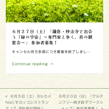
６月２７日（土）「鎌倉・妙法寺で出会
う『緑の宇宙』～専門家と歩く、苔の観
察会～」 参加者募集！
キャンセル待ち多数につき募集を終了しまし…
Continue reading →
previous
８月５日（土）ヨルカメ
next
８月２０日（日）『グルテ
feat.モロッコレストラン
post:
post:
ンフリー焼き餃子ワークシ
アノア 予約受付開始！
ョップ』参加者募集！