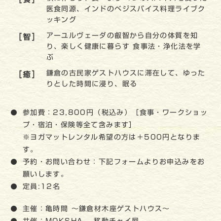
医食同源、インドのベジスパイス料理ライブク
ッキング
アーユルヴェーダの叡智から自分の体質を知
［智］
り、楽しく健康に暮らす 食事法・浄化法を学
ぶ
鎌倉の古民家ゲストハウスに滞在して、ゆった
［癒］
りとした時間に浸り、眠る
参加費：23,800円（税込み）［食事・ワークショッ
プ・宿泊・保険等全て含みます］
※ヨガマットレンタル希望の方は＋500円となりま
す。
予約・お問い合わせ：下記フォームよりお申込みをお
願いします。
定員:12名
主催：亀時間 ～鎌倉材木座ゲストハウス～
共催：MOKSHA 、移動チャイ屋