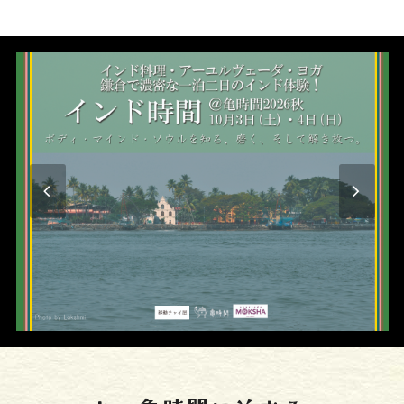
previous
nex
slide
slid