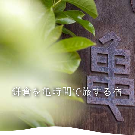
鎌
倉
を
亀
時
間
で
旅
す
る
宿