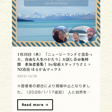
1月28日（水） 『ニュージーランドで出会っ
た、自由な人生のかたち』お話し会＠亀時
間 参加者募集！ by宿直スタッフちさと ×
NZ在住 はるか＆マックス
2025/12/20
※登壇者の都合により開催中止となりまし
た。（2026/1/17追記） 人と自然を…
Read more
→