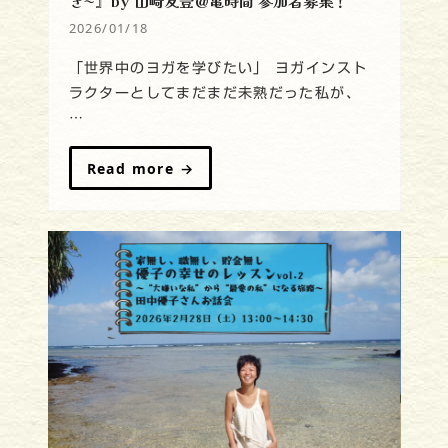
き〜』by 山崎友豊＠亀時間 参加者募集！
2026/01/18
「世界中のヨガを学びたい」 ヨガインスト
ラクターとしてまだまだ未熟だった私が、
…
Read more
→