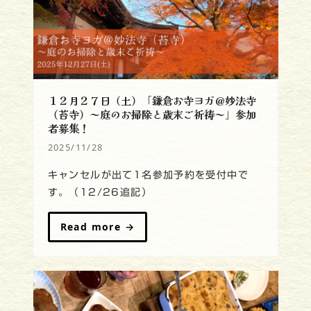
１２月２７日（土）「鎌倉お寺ヨガ＠妙法寺
（苔寺）～庭のお掃除と歳末ご祈祷～」参加
者募集！
2025/11/28
キャンセルが出て1名参加予約を受付中で
す。（12/26追記）
Read more
→