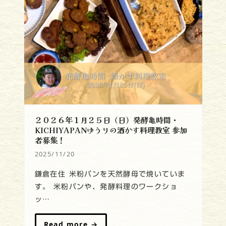
２０２６年１月２５日（日）発酵亀時間・
KICHIYAPANゆうりの酒かす料理教室 参加
者募集！
2025/11/20
鎌倉在住 米粉パンを天然酵母で焼いていま
す。 米粉パンや、発酵料理のワークショ
ッ…
Read more
→