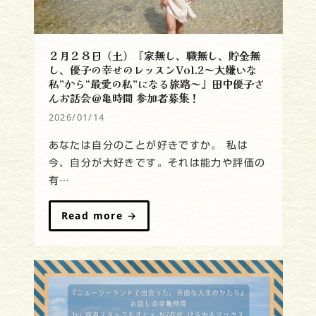
２月２８日（土）『家無し、職無し、貯金無
し、優子の幸せのレッスンVol.2～大嫌いな
私”から“最愛の私”になる旅路～』田中優子さ
んお話会＠亀時間 参加者募集！
2026/01/14
あなたは自分のことが好きですか。 私は
今、自分が大好きです。それは能力や評価の
有…
Read more
→