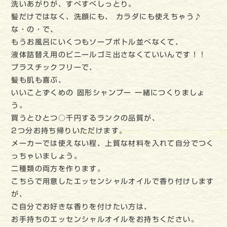
洗いあがりが、すべすべしっとり。
髪だけではなく、洗顔にも、 カラダにも使えちゃう♪
な・の・で、
もうお風呂にいくつもソープボトル並べなくて、
液体詰替え用のビニールゴミ出さなくていいんです！！
プラスチックフリーで、
髪も肌も喜ぶ、
いいことずくめの 固形シャンプー 一緒につくりましょ
う。
買うとひとつ○千円するランクの品質が、
2つ分お持ち帰りいただけます。
メーカーでは使えない程、上質な材料を入れて自分でつく
っちゃいましょう。
二種類の両方を作ります。
こちらで用意したエッセンシャルオイルで香り付けします
が、
ご自分でお好きな香りを付けたい方は、
お手持ちのエッセンシャルオイルをお持ちください。