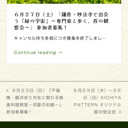
６月２７日（土）「鎌倉・妙法寺で出会
う『緑の宇宙』～専門家と歩く、苔の観
察会～」 参加者募集！
キャンセル待ち多数につき募集を終了しまし…
Continue reading →
previous
６月２３日（日）「不識
next
５月２３日（木）～２６
庵・藤井まり先生に教わる精
post:
post:
日（日）KICHIYA
進料理教室～初夏のお膳～」
PATTERN オリジナル
参加者募集！
服の受注会