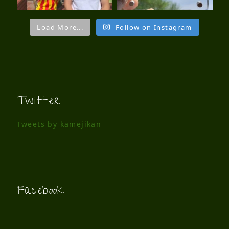
Load More...
Follow on Instagram
Twitter
Tweets by kamejikan
Facebook