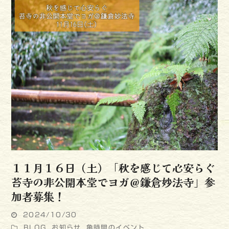
１１月１６日（土）「秋を感じて心安らぐ
苔寺の非公開本堂でヨガ＠鎌倉妙法寺」参
加者募集！
2024/10/30
BLOG
,
お知らせ
,
亀時間のイベント