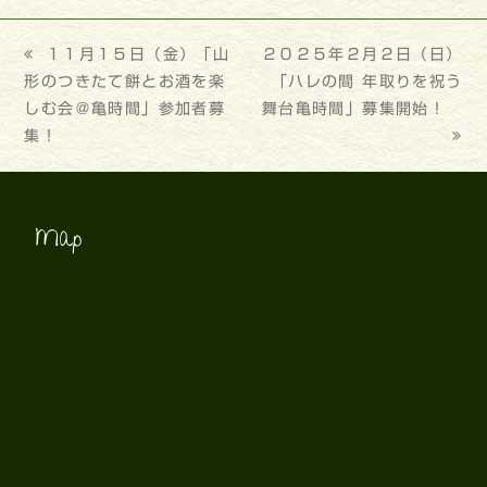
previous
１１月１５日（金）「山
next
２０２５年２月２日（日）
形のつきたて餅とお酒を楽
post:
post:
「ハレの間 年取りを祝う
しむ会＠亀時間」参加者募
舞台亀時間」募集開始！
集！
Map