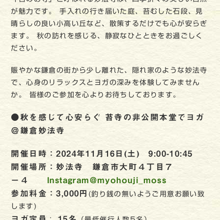
が魅力です。 手入れの行き届いた庭、苔むした石段、見
晴らしの良い小高い丘など、散策するだけでも心が安らぎ
ます。 秋の訪れを感じる、静寂なひとときをお過ごしく
ださい。
賑やかな鎌倉の街から少し離れた、隠れ家のような妙法寺
で、心身のリラックスとヨガの深みを体験してみません
か。 皆様のご参加を心よりお待ちしております。
●秋を感じて心安らぐ 苔寺の非公開本堂でヨガ
＠鎌倉妙法寺
開催日時：2024年11月16日(土) 9:00-10:45
開催場所：妙法寺 鎌倉市大町４丁目７
−４
Instagram
@myohouji_moss
参加料金：3,000円
(釣り銭の無いようご用意お願い致
します)
ヨガ定員
15名
：
（最低催行人数5名）