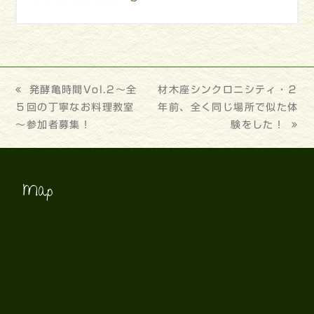
previous
発酵亀時間Vol.2～全
next
材木座シンクロニシティ・２
５回の丁寧なお料理教室
post:
post:
年前、全く同じ場所で似た体
～参加者募集！
験をした！
Map