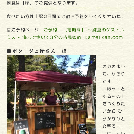
朝食は「ほ」のご提供となります。
食べたい方は上記3日間にご宿泊予約をしてくださいね。
宿泊予約ページ：
ご予約 | 【亀時間】 ～鎌倉のゲストハ
ウス～ 海まで歩いて3分の古民家宿 (kamejikan.com)
●ポタージュ屋さん ほ
はじめまし
て、かおり
です。
「ほっ…と
するもの」
をつくりた
いから ひ
らがなひと
文字で
「ほ」とい