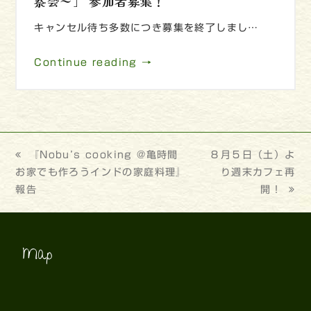
察会～」 参加者募集！
キャンセル待ち多数につき募集を終了しまし…
Continue reading →
previous
『Nobu’s cooking @亀時間
next
８月５日（土）よ
お家でも作ろうインドの家庭料理』
post:
post:
り週末カフェ再
報告
開！
Map