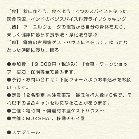
［食］ 秋に作ろう、食べよう 4つのスパイスを使った
医食同源、インドのベジスパイス料理ライブクッキング
［智］ アーユルヴェーダの叡智から自分の身体を知り、
楽しく健康に暮らす食事法・浄化法を学ぶ
［癒］ 鎌倉の古民家ゲストハウスに滞在して、ゆったり
とした時間に浸り、眠る
●参加費：19,800円（税込み）［食事・ワークショッ
プ・宿泊・保険等全て含みます］
●予約・お問い合わせ：下記フォームよりお申込みをお願
いします。
●定員:12名限定 ※注意事項：最低催行人数は8名で、そ
れ以下の場合キャンセルになることがあります。
●主催：亀時間 ～鎌倉材木座ゲストハウス～
●共催：MOKSHA 、移動チャイ屋
●スケジュール