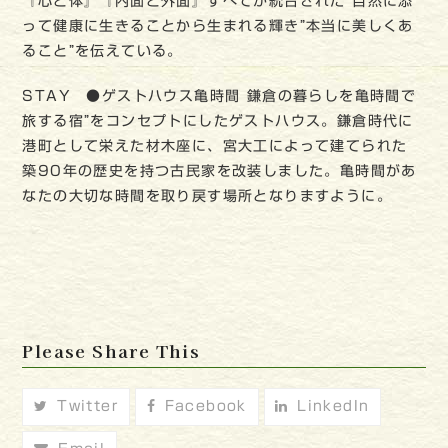
『心と体』『内面と外面』すべてが統合された 自然に添
って健康に生きることから生まれる輝き”本当に美しくあ
ること”を伝えている。
STAY ●ゲストハウス亀時間 鎌倉の暮らしを亀時間で
旅する宿”をコンセプトにしたゲストハウス。鎌倉時代に
港町として栄えた材木座に、宮大工によって建てられた
築90年の歴史を持つ古民家を改装しました。亀時間があ
なたの大切な時間を取り戻す場所となりますように。
Please Share This
Twitter
Facebook
LinkedIn