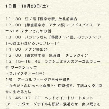
1日目：10月28日(土)
———————————————————————
11：30 江ノ電「極楽寺駅」改札前集合
12：00 [鎌倉極楽寺・アナン邸] インドスパイス・ア
ナンCo.,アナンさんのお話
13：00 バラッツさん「移動チャイ屋」のランチ“イン
ドの郷土料理いろいろプレート“
14：00 アナン邸出発
15：00 [鎌倉材木座・亀時間] チェックイン
15：15～16：45 ラクシュミさんのアーユルヴェー
ダ ワークショップ
（スパイスティー付き）
1部： アーユルヴェーダで自分を知る
＋からだと心にあった食事と生活習慣で、不調なく楽に幸
せに生きる方法
16：45～17：00 ヘッドオイルトリートメント
(アーユルヴェーダオイルを頭部に浸透させ、良い眠りを