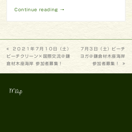
Continue reading →
previous
２０２１年７月１０日（土）
next
７月３日（土）ビーチ
ビーチクリーン×国際交流＠鎌
post:
post:
ヨガ＠鎌倉材木座海岸
倉材木座海岸 参加者募集！
参加者募集！
Map