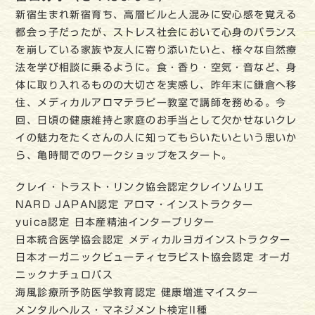
新宿生まれ新宿育ち、高層ビルと人混みに安心感を覚える
都会っ子だったが、ストレス社会において心身のバランス
を崩している家族や友人に寄り添いたいと、様々な自然療
法を学び相談に乗るように。食・香り・空気・音など、身
体に取り入れるものの大切さを実感し、昨年末に鎌倉へ移
住、メディカルアロマテラピー教室で講師を務める。今
回、日頃の健康維持と家庭のお手当として欠かせないクレ
イの魅力をたくさんの人に知ってもらいたいという思いか
ら、亀時間でのワークショップをスタート。
クレイ・トラスト・リンク協会認定クレイソムリエ
NARD JAPAN認定 アロマ・インストラクター
yuica認定 日本産精油インタープリター
日本統合医学協会認定 メディカルヨガインストラクター
日本オーガニックビューティセラピスト協会認定 オーガ
ニックナチュロパス
海風診療所予防医学教育認定 健康増進マイスター
メンタルヘルス・マネジメント検定II種