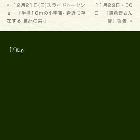
previous
12月21日(日)スライドトークシ
next
11月29日・30
ョー『半径10ｍの小宇宙- 身近に存
post:
日 『鎌倉音さん
post:
在する 自然の美-』
ぽ』報告
Map