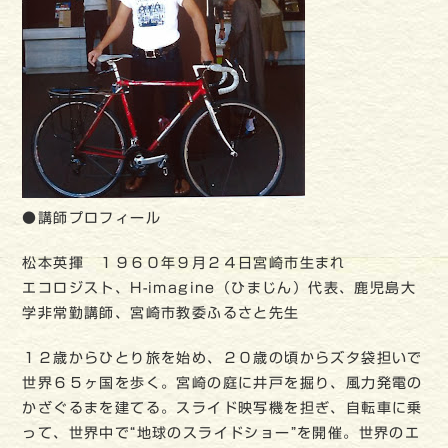
●講師プロフィール
松本英揮 １９６０年９月２４日宮崎市生まれ
エコロジスト、H-imagine（ひまじん）代表、鹿児島大
学非常勤講師、宮崎市教委ふるさと先生
１２歳からひとり旅を始め、２０歳の頃からズタ袋担いで
世界６５ヶ国を歩く。宮崎の庭に井戸を掘り、風力発電の
かざぐるまを建てる。スライド映写機を担ぎ、自転車に乗
って、世界中で“地球のスライドショー”を開催。世界のエ