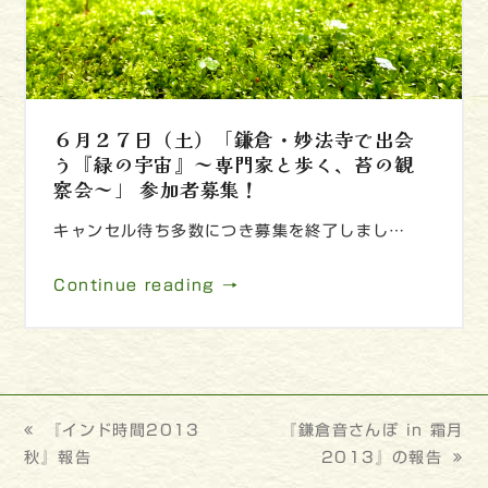
６月２７日（土）「鎌倉・妙法寺で出会
う『緑の宇宙』～専門家と歩く、苔の観
察会～」 参加者募集！
キャンセル待ち多数につき募集を終了しまし…
Continue reading →
previous
『インド時間2013
next
『鎌倉音さんぽ in 霜月
秋』報告
post:
post:
2013』の報告