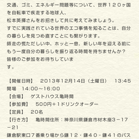
交通、ゴミ、エネルギー問題等について、世界１２０ヶ国
を自転車で疾走する地球人、
松本英揮さんをお招きして共に考えてみましょう。
すでに実践されている世界のエコ事情を知ることは、自分
の暮らしを見つめ直すことにも繋がります。
師走の慌ただしい中、ホッと一息、新しい年を迎える前に
もう一度自分の暮らしを振り返る時間を持ちませんか？
皆様のご参加をお待ちしていま
す。
【開催日時】 2013年12月14日（土曜日） 13:45
開場 14:00～16:00
【会場】 ゲストハウス亀時間
【参加費】 500円＋1ドリンクオーダー
【定員】 20名
【行き方】 亀時間住所：神奈川県鎌倉市材木座3－17
－21
鎌倉駅東口７番乗り場から鎌１２・鎌４０・鎌４１のバス