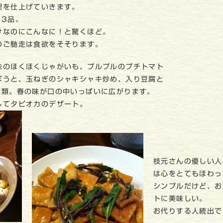
理を仕上げていきます。
13品。
けなのにこんなに！と驚くほど。
のご馳走は食欲をそそります。
味のほくほくじゃがいも、プルプルのプチトマト
ぼうと、玉ねぎのシャキシャキ炒め、入り豆腐と
種類。春の味が口の中いっぱいに広がります。
してタピオカのデザート。
枝元さんの優しい人
は心をとてもほわっ
シンプルだけど、お
トに美味しい。
お代りする人続出で