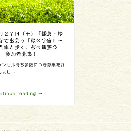
月２７日（土）「鎌倉・妙
寺で出会う『緑の宇宙』～
門家と歩く、苔の観察会
」 参加者募集！
ャンセル待ち多数につき募集を終
しまし…
ntinue reading →