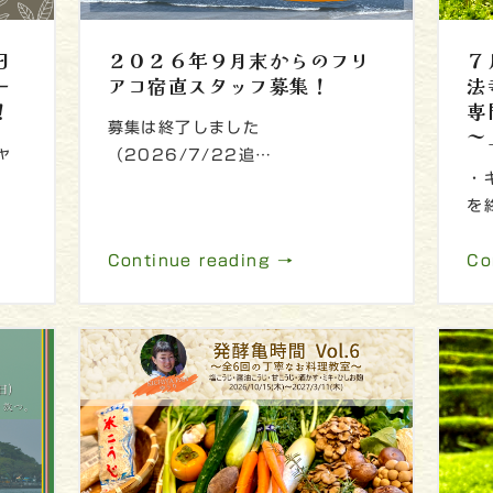
日
２０２６年９月末からのフリ
７
ー
アコ宿直スタッフ募集！
法
！
専
募集は終了しました
～
ャ
（2026/7/22追…
・
を
Continue reading →
Co