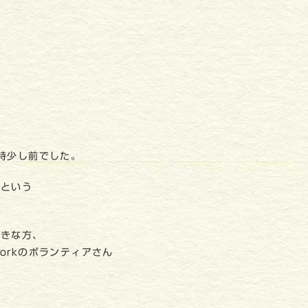
時少し前でした。
るという
好きな方、
workのボランティアさん