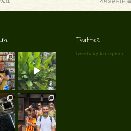
さんぽ
next
4月29日(日
post:
ram
Twitter
Tweets by kamejikan