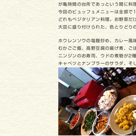
が亀時間の台所であっという間に料
今回のビュッフェメニューは全部で
どれもベジタリアン料理。お野菜だ
大皿に盛り付けられた、色とりどり
ホウレンソウの塩麹炒め、カレー風
むかごご飯、高野豆腐の揚げ煮、ご
ニンジンのお寿司、ウドの煮物が2
キャベツとナンプラーのサラダ、そ