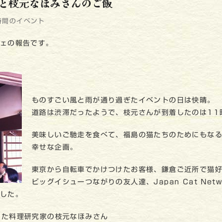
と枝元なほみさんのご飯
時間のイベント
フェの報告です。
ものすごい風と雨が通り過ぎたイベントの日は快晴。
道路は渋滞だったようで、枝元さんが到着したのは11
美味しいご馳走を食べて、福島の猫たちのためにもな
幸せな企画。
東京から自転車でかけつけたお客様、鎌倉ご近所で猫
ビッグイシューつながりの友人達、Japan Cat Net
ました。
った料理研究家の枝元なほみさん