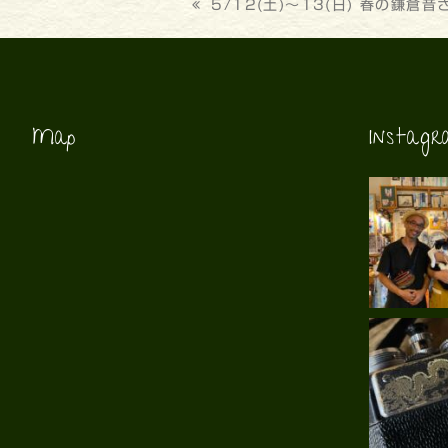
previous
5/12(土)～13(日) 春の鎌倉音
post:
Map
Instag