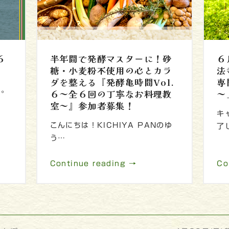
６
半年間で発酵マスターに！砂
６
糖・小麦粉不使用の心とカラ
法
ダを整える『発酵亀時間Vol.
専
間。
６～全６回の丁寧なお料理教
～
室～』参加者募集！
キ
こんにちは！KICHIYA PANのゆ
了
う…
Continue reading →
Co