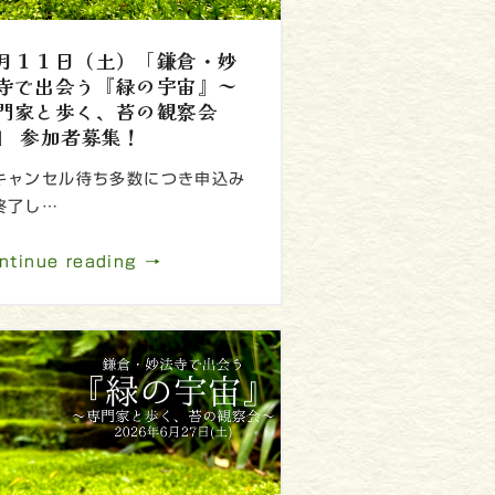
月１１日（土）「鎌倉・妙
寺で出会う『緑の宇宙』～
門家と歩く、苔の観察会
」 参加者募集！
キャンセル待ち多数につき申込み
終了し…
ntinue reading →