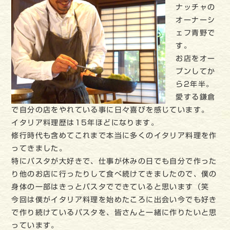
ナッチャの
オーナーシ
ェフ青野で
す。
お店をオー
プンしてか
ら2年半。
愛する鎌倉
で自分の店をやれている事に日々喜びを感じています。
イタリア料理歴は15年ほどになります。
修行時代も含めてこれまで本当に多くのイタリア料理を作
ってきました。
特にパスタが大好きで、仕事が休みの日でも自分で作った
り他のお店に行ったりして食べ続けてきましたので、僕の
身体の一部はきっとパスタでできていると思います（笑
今回は僕がイタリア料理を始めたころに出会い今でも好き
で作り続けているパスタを、皆さんと一緒に作りたいと思
っています。