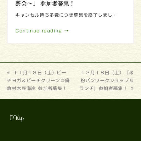
察会～」 参加者募集！
キャンセル待ち多数につき募集を終了しまし…
Continue reading →
previous
１１月１３日（土）ビー
next
１２月１８日（土）『米
チヨガ＆ビーチクリーン＠鎌
post:
post:
粉パンワークショップ＆
倉材木座海岸 参加者募集！
ランチ』参加者募集！
Map