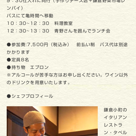
9：30仕入れに同行（手作りチーズ店＋鎌倉野菜市場レ
ンバイ）
バスにて亀時間へ移動
10：30~12：30 料理教室
12：30~13：30 青野さんを囲んでランチ会
●参加費:7,500円（税込み） 前払い制 バス代は別途
かかります
●定員8名
●持ち物 エプロン
※アルコールが苦手な方はお申し出ください。ワイン以外
のドリンクを用意いたします。
●シェフプロフィール
鎌倉小町の
イタリアン
レストラ
ン・タベル