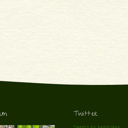
ram
Twitter
Tweets by kamejikan