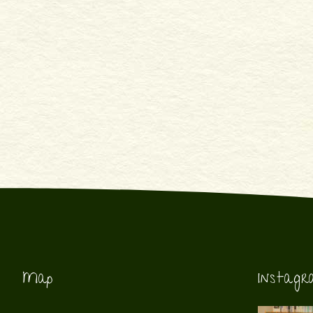
Map
Instag