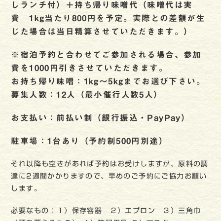
しランチ付）＋持ち帰り味噌代（味噌代は実
費 1kg当たり800円を予定。実際との差額が生
じた場合は当日精算させていただきます。）
※宿泊予約と合わせてご参加される場合、参加
費を1000円引きさせていただきます。
お持ち帰り味噌：1kg～5kgまでお選び下さい。
募集人数：12人（最小催行人数5人）
お支払い：前払い制（銀行振込・PayPay）
駐車場：1台あり（予約制500円別途）
それ以降も空きがあれば予約はお受けしますが、原料の調
達に2週間かかりますので、早めのご予約にご協力お願い
します。
必要なもの：１）保存容器 ２）エプロン ３）三角巾