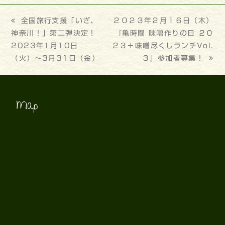
previous
全国旅行支援「いざ、
next
２０２３年２月１６日（木）
神奈川！」第二弾決定！
post:
post:
『亀時間 味噌作りの日 ２０
2023年1月10日
２３＋味噌尽くしランチVol.
（火）～3月31日（金）
３』参加者募集！
Map