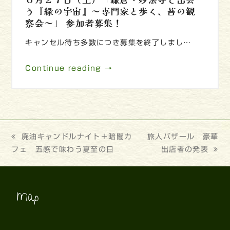
う『緑の宇宙』～専門家と歩く、苔の観
察会～」 参加者募集！
キャンセル待ち多数につき募集を終了しまし…
Continue reading →
previous
廃油キャンドルナイト＋暗闇カ
next
旅人バザール 豪華
フェ 五感で味わう夏至の日
post:
post:
出店者の発表
Map