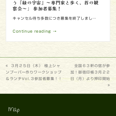
う『緑の宇宙』～専門家と歩く、苔の観
察会～」 参加者募集！
キャンセル待ち多数につき募集を終了しまし…
Continue reading →
previous
３月２５日（木） 極上シャ
next
全国６３軒の宿が参
ンプーバー作りワークショップ
post:
加！御宿印帳３月２２
post:
＆ランチVol.３参加者募集！！
日（月）より押印開始
Map