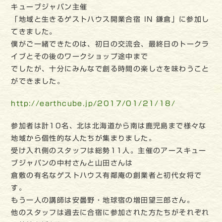
キューブジャパン主催
「地域と生きるゲストハウス開業合宿 IN 鎌倉」に参加し
てきました。
僕がご一緒できたのは、初日の交流会、最終日のトークラ
イブとその後のワークショップ途中まで
でしたが、十分にみんなで創る時間の楽しさを味わうこと
ができました。
http://earthcube.jp/2017/01/21/18/
参加者は計10名、北は北海道から南は鹿児島まで様々な
地域から個性的な人たちが集まりました。
受け入れ側のスタッフは総勢11人。主催のアースキュー
ブジャパンの中村さんと山田さんは
倉敷の有名なゲストハウス有鄰庵の創業者と初代女将で
す。
もう一人の講師は安曇野・地球宿の増田望三郎さん。
他のスタッフは過去に合宿に参加された方たちがそれぞれ