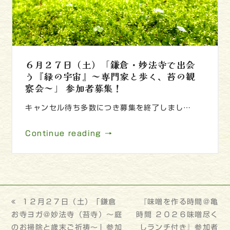
６月２７日（土）「鎌倉・妙法寺で出会
う『緑の宇宙』～専門家と歩く、苔の観
察会～」 参加者募集！
キャンセル待ち多数につき募集を終了しまし…
Continue reading →
previous
１２月２７日（土）「鎌倉
next
『味噌を作る時間＠亀
お寺ヨガ＠妙法寺（苔寺）～庭
post:
時間 ２０２６味噌尽く
post:
のお掃除と歳末ご祈祷～」参加
しランチ付き』参加者