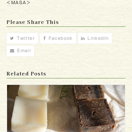
＜MASA＞
Please Share This
Twitter
Facebook
LinkedIn
Email
Related Posts