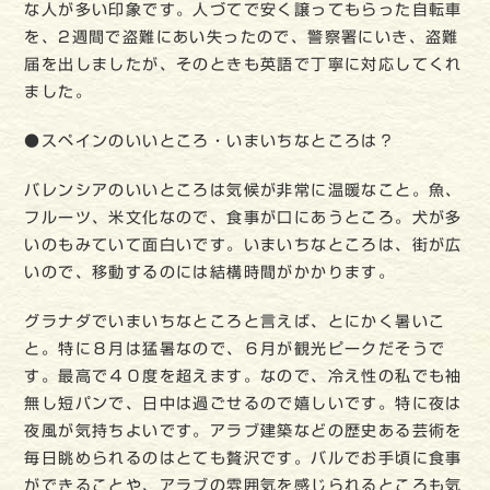
な人が多い印象です。人づてで安く譲ってもらった自転車
を、2週間で盗難にあい失ったので、警察署にいき、盗難
届を出しましたが、そのときも英語で丁寧に対応してくれ
ました。
●スペインのいいところ・いまいちなところは？
バレンシアのいいところは気候が非常に温暖なこと。魚、
フルーツ、米文化なので、食事が口にあうところ。犬が多
いのもみていて面白いです。いまいちなところは、街が広
いので、移動するのには結構時間がかかります。
グラナダでいまいちなところと言えば、とにかく暑いこ
と。特に８月は猛暑なので、６月が観光ピークだそうで
す。最高で４０度を超えます。なので、冷え性の私でも袖
無し短パンで、日中は過ごせるので嬉しいです。特に夜は
夜風が気持ちよいです。アラブ建築などの歴史ある芸術を
毎日眺められるのはとても贅沢です。バルでお手頃に食事
ができることや、アラブの雰囲気を感じられるところも気