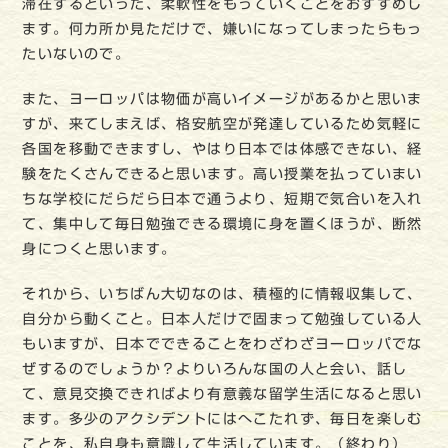
滞在するといった、柔軟性をもっていくことをおすすめし
ます。何カ所か見ただけで、嫌いになってしまったらもっ
たいないので。
また、ヨーロッパは物価が高いイメージがあるかと思いま
すが、来てしまえば、格安航空が発達しているため気軽に
各国を移動できますし、やはり日本では体感できない、経
験をたくさんできると思います。高い授業を払っていまい
ちな学校にだらだら日本で通うより、短期で気合いを入れ
て、集中して毎日勉強できる環境に身を置くほうが、断然
身につくと思います。
それから、いちばん大切なのは、積極的に情報収集して、
自分から動くこと。日本人だけで固まって勉強している人
もいますが、日本でできることをわざわざヨーロッパでな
ぜするのでしょうか？よりいろんな国の人と会い、話し
て、意見交換できればより有意義な留学生活になると思い
ます。多少のアクシデントにはへこたれず、毎日を楽しむ
ことを、私自身も意識して生活しています。（終わり）