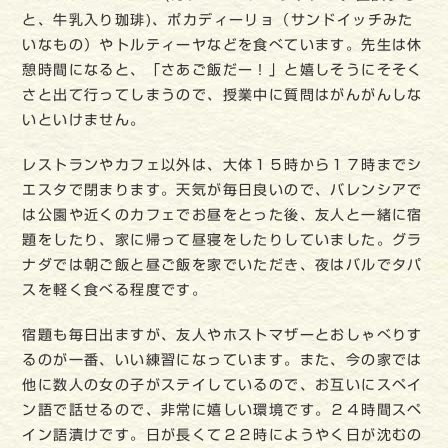
と、牛乳入り珈琲)、ポカディーリョ（サンドイッチみた
いなもの）やトルティーヤなどを食べています。先生は休
憩時間になると、「さあご飯だー！」と嬉しそうにそそく
さと出て行ってしまうので、授業中に質問はがんがんしな
いといけません。
レストランやカフェ以外は、大体１５時から１７時までシ
エスタで閉まります。天気が毎日良いので、バレンシアで
は公園や近くのカフェでお昼をとった後、友人と一緒に宿
題をしたり、家に帰って昼寝をしたりしていました。グラ
ナダでは朝ご飯と昼ご飯を家でいただき、夜はバルでタパ
スを軽く食べる程度です。
宿題も毎日出ますが、友人やホストマザーとおしゃべりす
るのが一番、いい練習になっています。また、今の家では
他に数人の女の子がステイしているので、お互いにスペイ
ン語で話せるので、非常に嬉しい環境です。２４時間スペ
イン語漬けです。日が長くて２２時にようやく日が沈むの