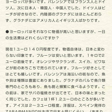
ヨーロッパが多いです。バレンシアではフランス人とドイ
ツ人。次に日本人・韓国人・中国人でした。ドイツ人はビ
ーチが好きなので、内陸部のグラナダにはほとんどおら
ず、グラナダにはアメリカ人とイギリス人ばかりです。
●ヨーロッパはそれなりに物価が高いと思いますが、一日
の生活費はどれくらいですか？
現在1ユーロ１４０円程度です。物価自体は、日本と変わ
らない印象です。フルーツは安いと思います。１キロで2
ユーロ前後です。オレンジやサクランボ、スイカ、ビワな
どが街のあちこちで売られています。フルーツ好きとして
はとても嬉しいです。バレンシアは海沿いの街なので、魚
や貝は種類は豊富にありました。グラナダのバルで魚介類
専門のところもあり、魚も割と頻繁に食べるようです。こ
の前は、家でサバの塩焼きが出てきて、日本の味とまった
く同じでした。カフェは1杯1.2ユーロのところが多いで
す。アイスは２〜３ユーロ程度。洋服は、スペイン発祥の
ZARAやMANGOが主流で日本と同じくらい。（あまり