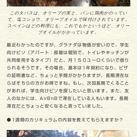
このタパスは、オリーブの実と、パンに鶏肉がのってい
て、塩コショウ、オリーブオイルで味付けされています。
スペインはどの料理にも、これでもかというほど、オリー
ブオイルがかかっています。
最近わかったのですが、グラナダは物価が安いので、学生
向けピソ（アパート：部屋は個別で、トイレやキッチンが
共同使用するタイプ）だと、月１５０ユーロくらいで借り
られるそうです。その場合、基本は1年契約になり、ビザ
の証明書など、ちょっと手間がかかりますが、長期滞在な
らばそちらの方がお得ですね。もし、次回長期でくること
があれば、学生向けピソを探したいと思います。また、友
人のなかには、AirBnBで滞在している人もいます。長期
滞在だとちょっと安くなると言っていました。
●1週間のカリキュラムの内容を教えてもらえますか？