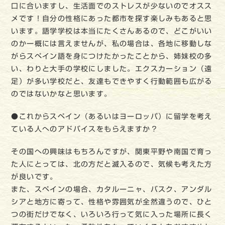
口に合いますし、生活面でのストレスが少ないのでオスス
メです！自分の性格にあった都市を探す楽しみもあると思
います。語学学校は本当にたくさんあるので、どこがいい
のか一概には言えませんが、私の場合は、各地に移動しな
がらスペイン語を身につけたかったことから、姉妹校の多
い、わりと大手の学校にしました。エクスカーション（遠
足）が多い学校だと、友達もできやすく行動範囲も広がる
のではないかなと思います。
●これからスペイン（あるいはヨーロッパ）に留学を考え
ている人へのアドバイスをもらえますか？
その国への興味はもちろんですが、関東平野や南国で育っ
た人にとっては、北の方だと滅入るので、気候も考えた方
が良いです。
また、スペインの場合、カタルーニャ、バスク、アンダル
シアと地方に寄って、性格や雰囲気が全然違うので、ひと
つの街だけでなく、いろいろ行って気に入った場所に長く