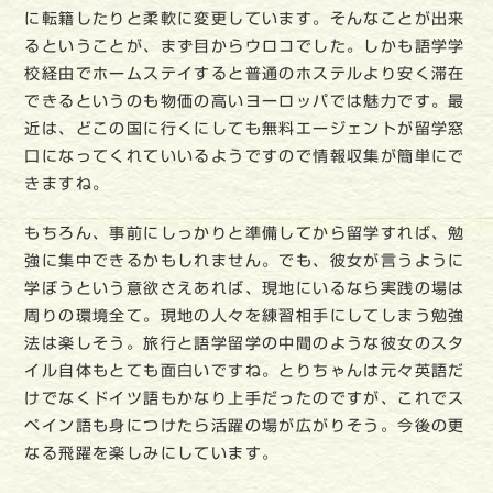
に転籍したりと柔軟に変更しています。そんなことが出来
るということが、まず目からウロコでした。しかも語学学
校経由でホームステイすると普通のホステルより安く滞在
できるというのも物価の高いヨーロッパでは魅力です。最
近は、どこの国に行くにしても無料エージェントが留学窓
口になってくれていいるようですので情報収集が簡単にで
きますね。
もちろん、事前にしっかりと準備してから留学すれば、勉
強に集中できるかもしれません。でも、彼女が言うように
学ぼうという意欲さえあれば、現地にいるなら実践の場は
周りの環境全て。現地の人々を練習相手にしてしまう勉強
法は楽しそう。旅行と語学留学の中間のような彼女のスタ
イル自体もとても面白いですね。とりちゃんは元々英語だ
けでなくドイツ語もかなり上手だったのですが、これでス
ペイン語も身につけたら活躍の場が広がりそう。今後の更
なる飛躍を楽しみにしています。