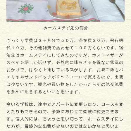
ホームステイ先の朝食
ざっくり学費は３ヶ月分で５０万。滞在費３０万、飛行機
代１０万、その他雑費であわせて１００万くらいです。宿
泊先はホームステイにしてみたのですが、ホストマザーが
スペイン語しか話せず、必然的に喋らざるを得ない状況の
おかげで、はやく上達している気がします。お昼ご飯もパ
エリヤやサンドイッチが２〜３ユーロで買えるので、出費
は少ないです。観光や買い物をしたかったらその他交流費
を多めに用意するといいと思います。
今いる学校は、途中でアパートに変更したり、コースを変
えたりもできるので、予算にあわせて柔軟に変更できま
す。個人的には、ちょっと思い切って、ホームステイにし
た方が、最終的な出費が少ないのではないかなと思いま