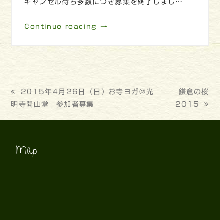
キャンセル待ち多数につき募集を終了しまし…
Continue reading →
previous
2015年4月26日（日）お寺ヨガ＠光
next
鎌倉の桜
明寺開山堂 参加者募集
post:
2015
post:
Map