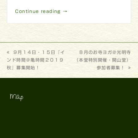
Continue reading →
previous
９月１４日・１５日『イ
next
８月のお寺ヨガ＠光明寺
ンド時間＠亀時間２０１９
post:
（本堂特別開催・開山堂）
post:
秋』募集開始！
参加者募集！
Map