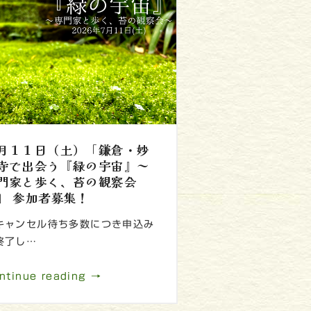
月１１日（土）「鎌倉・妙
寺で出会う『緑の宇宙』～
門家と歩く、苔の観察会
」 参加者募集！
キャンセル待ち多数につき申込み
終了し…
ntinue reading →