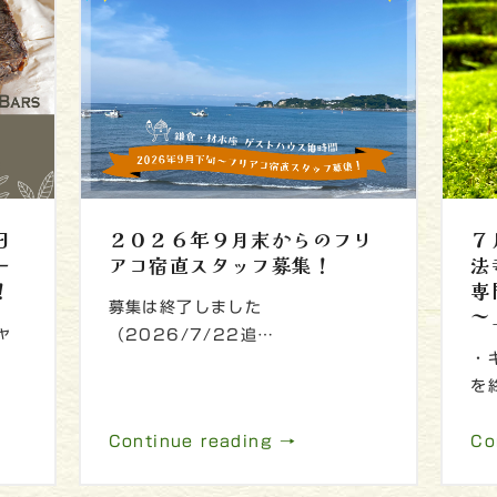
日
２０２６年９月末からのフリ
７
ー
アコ宿直スタッフ募集！
法
！
専
募集は終了しました
～
ャ
（2026/7/22追…
・
を
Continue reading →
Co